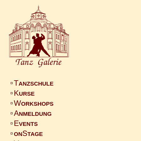
T
ANZSCHULE
K
URSE
W
ORKSHOPS
A
NMELDUNG
E
VENTS
S
ON
TAGE