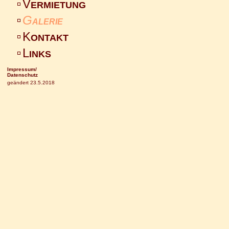
V
ERMIETUNG
G
ALERIE
K
ONTAKT
L
INKS
Impressum/
Datenschutz
geändert 23.5.2018