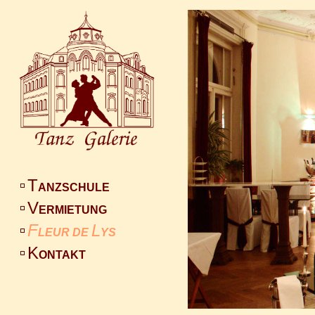
T
ANZSCHULE
V
ERMIETUNG
F
L
LEUR DE
YS
K
ONTAKT